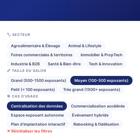
🏷️ SECTEUR
Agroalimentaire & Élevage
Animal & Lifestyle
Foires commerciales & territoires
Immobilier & PropTech
Industrie & B2B
Santé & Bien-être
Tech & Innovation
📏 TAILLE DU SALON
Grand (500-1500 exposants)
Moyen (100-500 exposants)
Petit (< 100 exposants)
Très grand (1500+ exposants)
🎯 CAS D'USAGE
Centralisation des données
Commercialisation accélérée
Espace exposant autonome
Événement hybride
Plan d'implantation interactif
Rebooking & fidélisation
✕ Réinitialiser les filtres