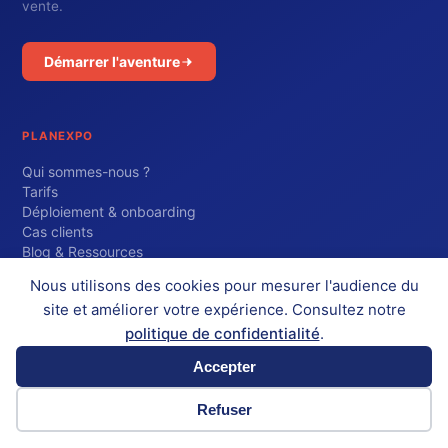
vente.
Démarrer l'aventure
PLANEXPO
Qui sommes-nous ?
Tarifs
Déploiement & onboarding
Cas clients
Blog & Ressources
Nous utilisons des cookies pour mesurer l'audience du
site et améliorer votre expérience. Consultez notre
PRODUIT
politique de confidentialité
.
Toute la plateforme
Accepter
CRM Métier
Chaîne de Plans
Refuser
ADV & Facturation
Plan Visiteurs