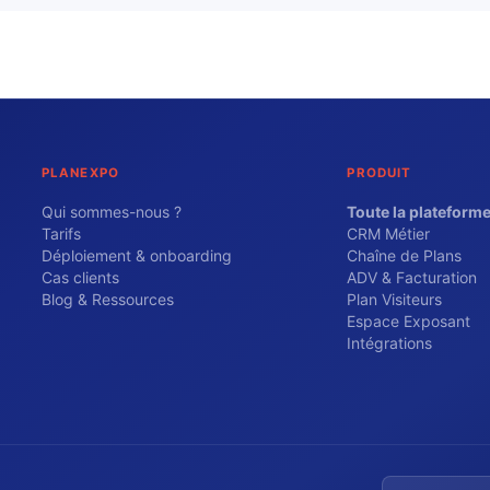
PLANEXPO
PRODUIT
Qui sommes-nous ?
Toute la plateform
Tarifs
CRM Métier
Déploiement & onboarding
Chaîne de Plans
Cas clients
ADV & Facturation
Blog & Ressources
Plan Visiteurs
Espace Exposant
Intégrations