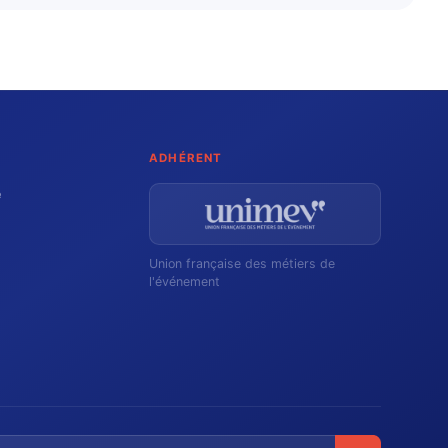
ADHÉRENT
e
Union française des métiers de
l'événement