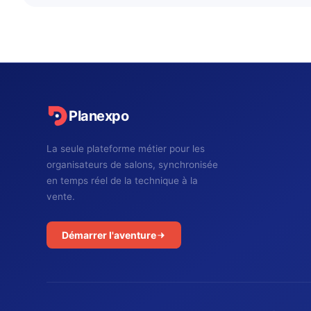
Planexpo
La seule plateforme métier pour les
organisateurs de salons, synchronisée
en temps réel de la technique à la
vente.
Démarrer l'aventure