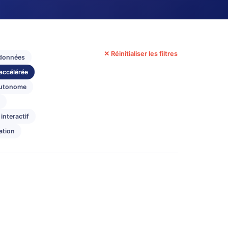
✕ Réinitialiser les filtres
 données
accélérée
autonome
e
interactif
ation