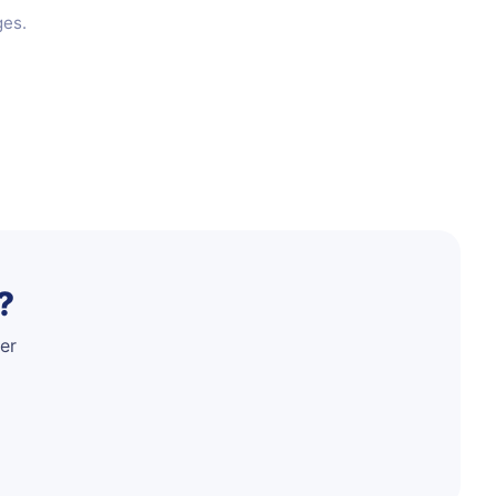
ges.
?
er