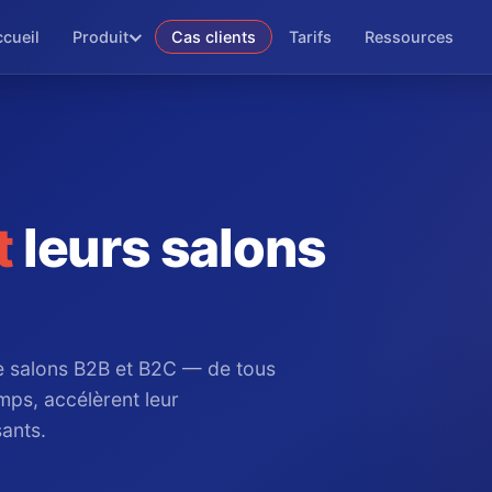
cueil
Produit
Cas clients
Tarifs
Ressources
t
leurs salons
 salons B2B et B2C — de tous
mps, accélèrent leur
sants.