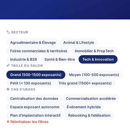
🏷️ SECTEUR
Agroalimentaire & Élevage
Animal & Lifestyle
Foires commerciales & territoires
Immobilier & PropTech
Industrie & B2B
Santé & Bien-être
Tech & Innovation
📏 TAILLE DU SALON
Grand (500-1500 exposants)
Moyen (100-500 exposants)
Petit (< 100 exposants)
Très grand (1500+ exposants)
🎯 CAS D'USAGE
Centralisation des données
Commercialisation accélérée
Espace exposant autonome
Événement hybride
Plan d'implantation interactif
Rebooking & fidélisation
✕ Réinitialiser les filtres