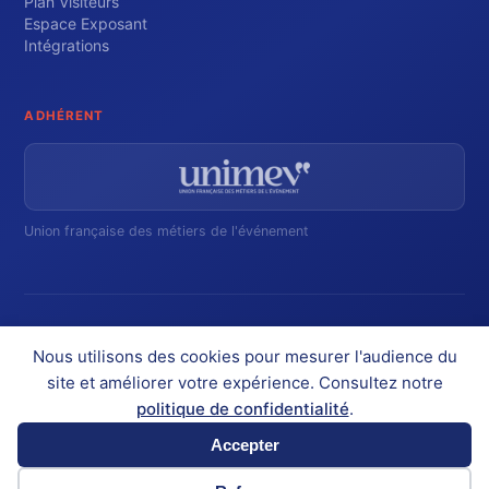
Plan Visiteurs
Espace Exposant
Intégrations
ADHÉRENT
Union française des métiers de l'événement
Inscrivez-vous pour suivre nos actualités
Nous utilisons des cookies pour mesurer l'audience du
site et améliorer votre expérience. Consultez notre
politique de confidentialité
.
Accepter
© Planexpo 2026
Mentions légales
CGU
CGV
Politique de confidentialité