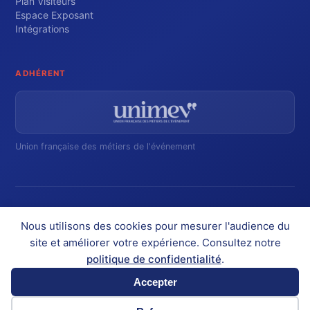
Plan Visiteurs
Espace Exposant
Intégrations
ADHÉRENT
Union française des métiers de l'événement
Inscrivez-vous pour suivre nos actualités
Nous utilisons des cookies pour mesurer l'audience du
site et améliorer votre expérience. Consultez notre
politique de confidentialité
.
Accepter
© Planexpo 2026
Mentions légales
CGU
CGV
Politique de confidentialité