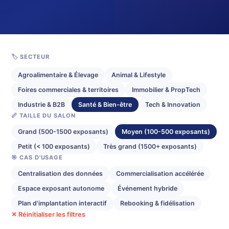
🏷️ SECTEUR
Agroalimentaire & Élevage
Animal & Lifestyle
Foires commerciales & territoires
Immobilier & PropTech
Industrie & B2B
Santé & Bien-être
Tech & Innovation
📏 TAILLE DU SALON
Grand (500-1500 exposants)
Moyen (100-500 exposants)
Petit (< 100 exposants)
Très grand (1500+ exposants)
🎯 CAS D'USAGE
Centralisation des données
Commercialisation accélérée
Espace exposant autonome
Événement hybride
Plan d'implantation interactif
Rebooking & fidélisation
✕ Réinitialiser les filtres