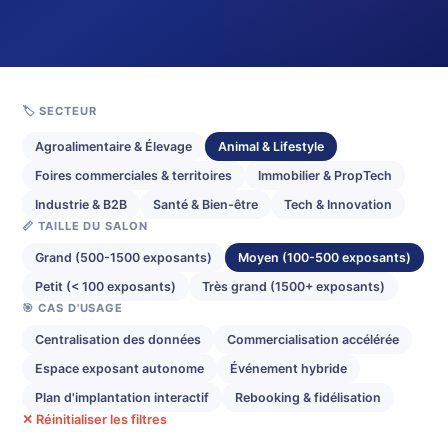
🏷️ SECTEUR
Agroalimentaire & Élevage
Animal & Lifestyle
Foires commerciales & territoires
Immobilier & PropTech
Industrie & B2B
Santé & Bien-être
Tech & Innovation
📏 TAILLE DU SALON
Grand (500-1500 exposants)
Moyen (100-500 exposants)
Petit (< 100 exposants)
Très grand (1500+ exposants)
🎯 CAS D'USAGE
Centralisation des données
Commercialisation accélérée
Espace exposant autonome
Événement hybride
Plan d'implantation interactif
Rebooking & fidélisation
✕ Réinitialiser les filtres