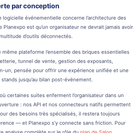
rte par conception
e logicielle événementielle concerne l’architecture des
e Planexpo est qu’un organisateur ne devrait jamais avoi
multitude d’outils déconnectés.
ne même plateforme l’ensemble des briques essentielles
illetterie, tunnel de vente, gestion des exposants,
n-un, pensée pour offrir une expérience unifiée et une
 stands jusqu’au bilan post-événement.
où certaines suites enferment l’organisateur dans un
ouverture : nos API et nos connecteurs natifs permettent
ur des besoins très spécialisés, il restera toujours
érence — et Planexpo s’y connecte sans friction. Pour
re analyse complète sur le rôle du
plan de Salon