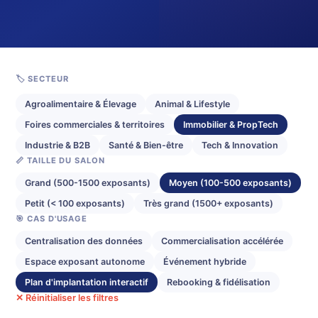
🏷️ SECTEUR
Agroalimentaire & Élevage
Animal & Lifestyle
Foires commerciales & territoires
Immobilier & PropTech
Industrie & B2B
Santé & Bien-être
Tech & Innovation
📏 TAILLE DU SALON
Grand (500-1500 exposants)
Moyen (100-500 exposants)
Petit (< 100 exposants)
Très grand (1500+ exposants)
🎯 CAS D'USAGE
Centralisation des données
Commercialisation accélérée
Espace exposant autonome
Événement hybride
Plan d'implantation interactif
Rebooking & fidélisation
✕ Réinitialiser les filtres